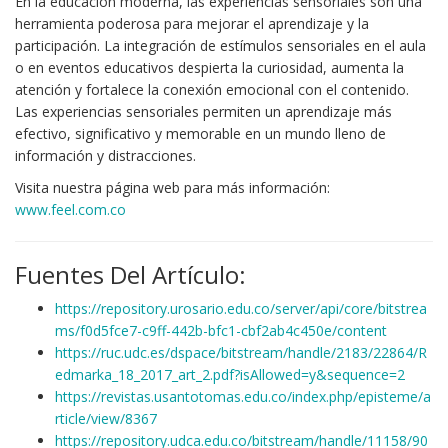
En la educación moderna, las experiencias sensoriales son una
herramienta poderosa para mejorar el aprendizaje y la
participación. La integración de estímulos sensoriales en el aula
o en eventos educativos despierta la curiosidad, aumenta la
atención y fortalece la conexión emocional con el contenido.
Las experiencias sensoriales permiten un aprendizaje más
efectivo, significativo y memorable en un mundo lleno de
información y distracciones.
Visita nuestra página web para más información:
www.feel.com.co
Fuentes Del Artículo:
https://repository.urosario.edu.co/server/api/core/bitstrea
ms/f0d5fce7-c9ff-442b-bfc1-cbf2ab4c450e/content
https://ruc.udc.es/dspace/bitstream/handle/2183/22864/R
edmarka_18_2017_art_2.pdf?isAllowed=y&sequence=2
https://revistas.usantotomas.edu.co/index.php/episteme/a
rticle/view/8367
https://repository.udca.edu.co/bitstream/handle/11158/90