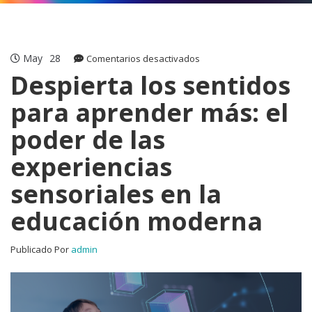
May
28
en
Comentarios desactivados
Despierta
Despierta los sentidos
los
para aprender más: el
sentidos
para
poder de las
aprender
más:
experiencias
el
poder
sensoriales en la
de
las
educación moderna
experiencias
sensoriales
en
Publicado Por
admin
la
educación
moderna