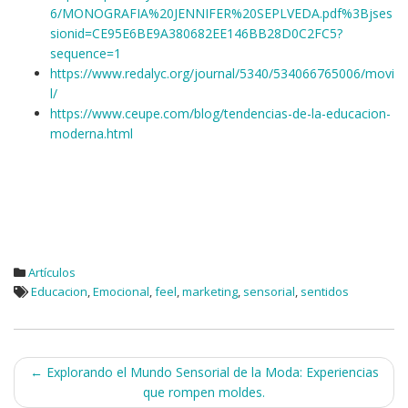
6/MONOGRAFIA%20JENNIFER%20SEPLVEDA.pdf%3Bjses
sionid=CE95E6BE9A380682EE146BB28D0C2FC5?
sequence=1
https://www.redalyc.org/journal/5340/534066765006/movi
l/
https://www.ceupe.com/blog/tendencias-de-la-educacion-
moderna.html
Artículos
Educacion
,
Emocional
,
feel
,
marketing
,
sensorial
,
sentidos
Navegación
←
Explorando el Mundo Sensorial de la Moda: Experiencias
que rompen moldes.