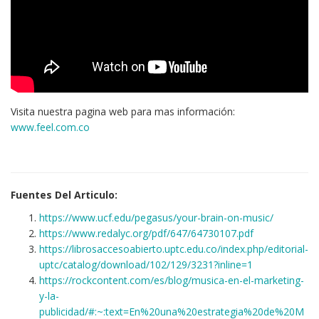
Visita nuestra pagina web para mas información:
www.feel.com.co
Fuentes Del Articulo:
https://www.ucf.edu/pegasus/your-brain-on-music/
https://www.redalyc.org/pdf/647/64730107.pdf
https://librosaccesoabierto.uptc.edu.co/index.php/editorial-
uptc/catalog/download/102/129/3231?inline=1
https://rockcontent.com/es/blog/musica-en-el-marketing-
y-la-
publicidad/#:~:text=En%20una%20estrategia%20de%20M