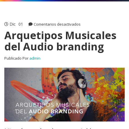
Dic
01
en
Comentarios desactivados
Arquetipos
Arquetipos Musicales
Musicales
del Audio branding
del
Audio
branding
Publicado Por
admin