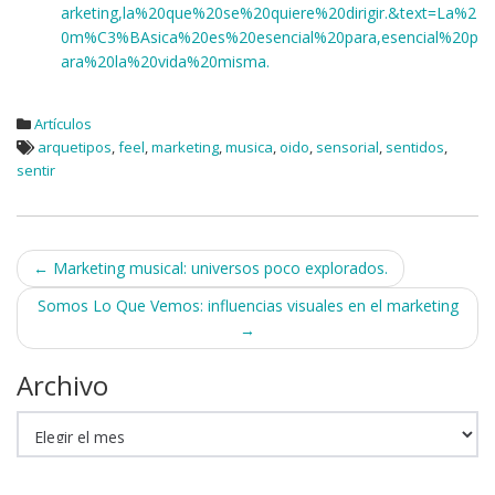
arketing,la%20que%20se%20quiere%20dirigir.&text=La%2
0m%C3%BAsica%20es%20esencial%20para,esencial%20p
ara%20la%20vida%20misma.
Artículos
arquetipos
,
feel
,
marketing
,
musica
,
oido
,
sensorial
,
sentidos
,
sentir
Navegación
←
Marketing musical: universos poco explorados.
de
Somos Lo Que Vemos: influencias visuales en el marketing
→
entradas
Archivo
Archivo